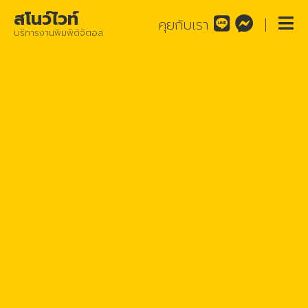
สโนว์ไวท์
คุยกับเรา
|
บริการงานพิมพ์ดิจิตอล