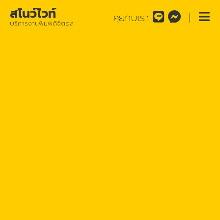
สโนว์ไวท์
คุยกับเรา
|
บริการงานพิมพ์ดิจิตอล