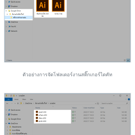
ตัวอย่างการจัดโฟลเดอร์งานสติ๊กเกอร์ไดคัท