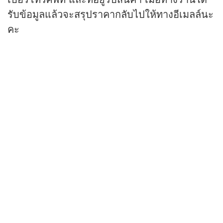
รับข้อมูลแล้วจะสรุปราคากลับไปให้ทางอีเมลล์นะ
คะ
ลูกค้าสามารถวาง URL ที่สร้างขึ้นโดยใช้คำสั่ง
หรือใช้คีย์ลัด
หรือ
Paste
Ctrl+V
Cmd+V
ก็ได้ค่ะ